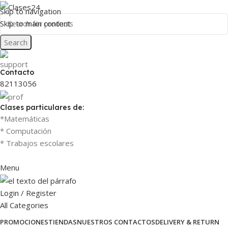
Skip to navigation
Skip to main content
Search
Contacto
82113056
Clases particulares de:
*Matemáticas
* Computación
* Trabajos escolares
Menu
Login / Register
All Categories
PROMOCIONES
TIENDAS
NUESTROS CONTACTOS
DELIVERY & RETURN