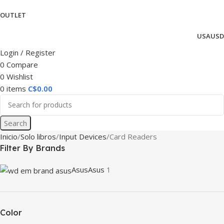
OUTLET
USA
USD
Login / Register
0
Compare
0
Wishlist
0
items
C$
0.00
Search
Inicio
Solo libros
Input Devices
Card Readers
Filter By Brands
Asus
Asus
1
Color