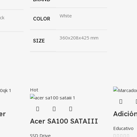
White
ck
COLOR
360x208x425 mm
SIZE
Hot
er
Adició
Acer SA100 SATAIII
Educativo
SSD Drive