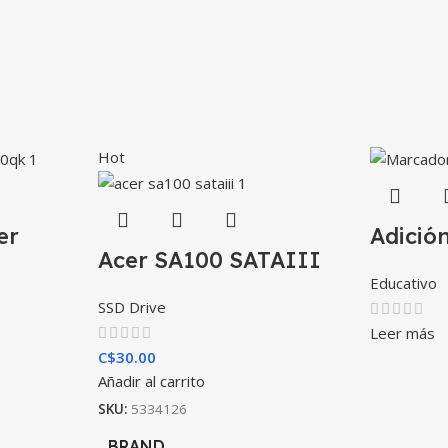
Hot
er
Adició
Acer SA100 SATAIII
Educativo
SSD Drive
Leer más
C$
30.00
Añadir al carrito
SKU:
5334126
BRAND