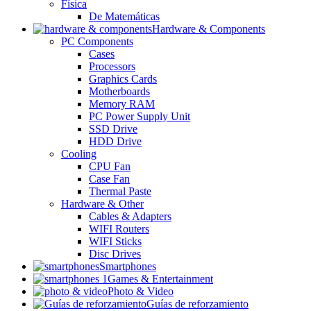
Física
De Matemáticas
Hardware & Components
PC Components
Cases
Processors
Graphics Cards
Motherboards
Memory RAM
PC Power Supply Unit
SSD Drive
HDD Drive
Cooling
CPU Fan
Case Fan
Thermal Paste
Hardware & Other
Cables & Adapters
WIFI Routers
WIFI Sticks
Disc Drives
Smartphones
Games & Entertainment
Photo & Video
Guías de reforzamiento