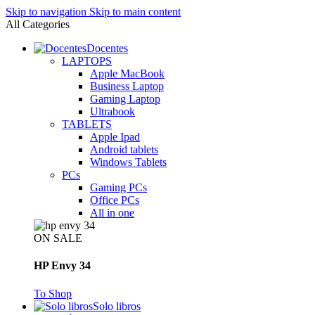
Skip to navigation
Skip to main content
All Categories
Docentes
LAPTOPS
Apple MacBook
Business Laptop
Gaming Laptop
Ultrabook
TABLETS
Apple Ipad
Android tablets
Windows Tablets
PCs
Gaming PCs
Office PCs
All in one
ON SALE
HP Envy 34
To Shop
Solo libros