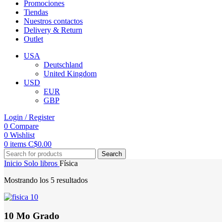
Promociones
Tiendas
Nuestros contactos
Delivery & Return
Outlet
USA
Deutschland
United Kingdom
USD
EUR
GBP
Login / Register
0
Compare
0
Wishlist
0
items
C$
0.00
Search
Inicio
Solo libros
Física
Mostrando los 5 resultados
10 Mo Grado