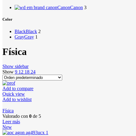
Canon
Canon
3
Color
Black
Black
2
Gray
Gray
1
Física
Show sidebar
Show
9
12
18
24
Add to compare
Quick view
Add to wishlist
Física
Valorado con
0
de 5
Leer más
New