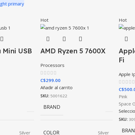
Hot
Hot
a Mini USB
AMD Ryzen 5 7600X
Appl
Fi
Processors
Apple I
C$
299.00
Añadir al carrito
C$
500.
SKU:
5001622
Pink
Space 
BRAND
Selecci
SKU:
30
BRA
COLOR
Silver
Silver