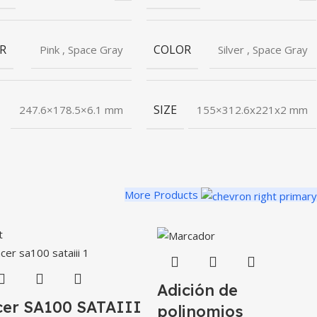
R
COLOR
Pink
,
Space Gray
Silver
,
Space Gray
SIZE
247.6×178.5×6.1 mm
155×312.6x221x2 mm
More Products
t
Adición de
cer SA100 SATAIII
polinomios