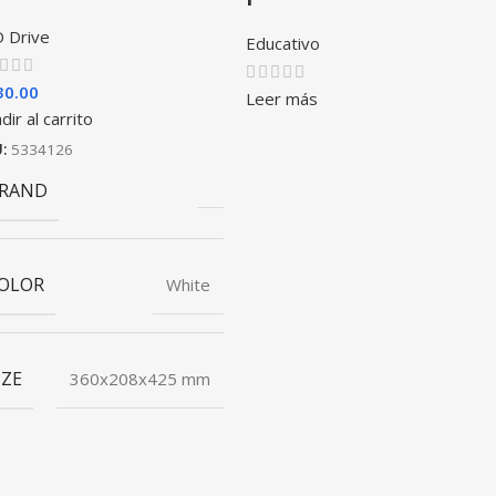
 Drive
Educativo
30.00
Leer más
dir al carrito
U:
5334126
RAND
OLOR
White
IZE
360x208x425 mm