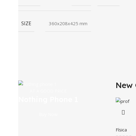
SIZE
360x208x425 mm
New 
AT A GOOD PRICE
Nothing Phone 1
Buy Now
Física