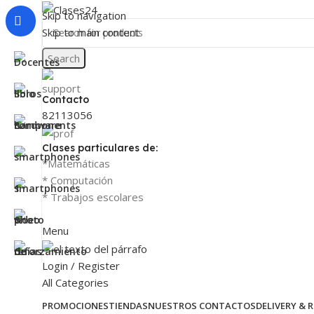
Skip to navigation
Skip to main content
Search
Contacto
82113056
Clases particulares de:
*Matemáticas
* Computación
* Trabajos escolares
Menu
Login / Register
All Categories
PROMOCIONES
TIENDAS
NUESTROS CONTACTOS
DELIVERY & 