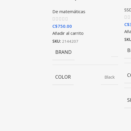
SSD
De matemáticas
C$
C$
750.00
Aña
Añadir al carrito
SK
SKU:
2144207
B
BRAND
C
COLOR
Black
S