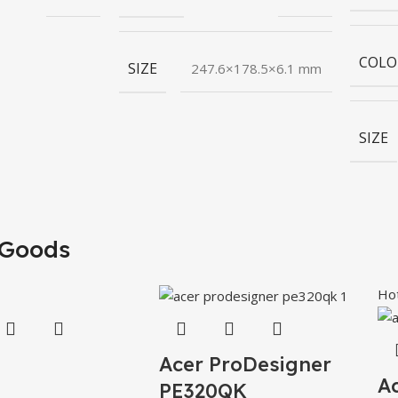
COLO
SIZE
247.6×178.5×6.1 mm
SIZE
Goods
Ho
Acer ProDesigner
A
PE320QK