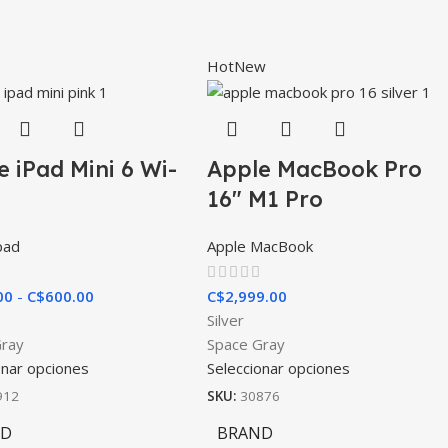
Hot
New
e iPad Mini 6 Wi-
Apple MacBook Pro
16″ M1 Pro
pad
Apple MacBook
00
-
C$
600.00
C$
2,999.00
Silver
Gray
Space Gray
onar opciones
Seleccionar opciones
912
SKU:
30876
ND
BRAND