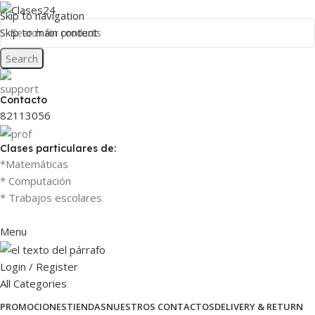
Skip to navigation
Skip to main content
Search
Contacto
82113056
Clases particulares de:
*Matemáticas
* Computación
* Trabajos escolares
Menu
Login / Register
All Categories
PROMOCIONES
TIENDAS
NUESTROS CONTACTOS
DELIVERY & RETURN