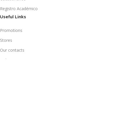
Registro Académico
Useful Links
Promotions
Stores
Our contacts
Delivery & Return
Outlet
Footer Menu
Blog
Our contacts
Promotions
Stores