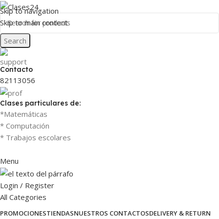
Skip to navigation
Skip to main content
Search
Contacto
82113056
Clases particulares de:
*Matemáticas
* Computación
* Trabajos escolares
Menu
Login / Register
All Categories
PROMOCIONES
TIENDAS
NUESTROS CONTACTOS
DELIVERY & RETURN