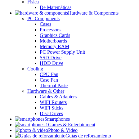
Física
De Matemáticas
Hardware & Components
PC Components
Cases
Processors
Graphics Cards
Motherboards
Memory RAM
PC Power Supply Unit
SSD Drive
HDD Drive
Cooling
CPU Fan
Case Fan
Thermal Paste
Hardware & Other
Cables & Adapters
WIFI Routers
WIFI Sticks
Disc Drives
Smartphones
Games & Entertainment
Photo & Video
Guías de reforzamiento