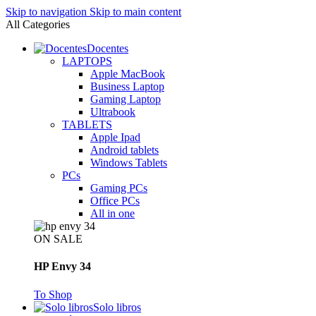
Skip to navigation
Skip to main content
All Categories
Docentes
LAPTOPS
Apple MacBook
Business Laptop
Gaming Laptop
Ultrabook
TABLETS
Apple Ipad
Android tablets
Windows Tablets
PCs
Gaming PCs
Office PCs
All in one
ON SALE
HP Envy 34
To Shop
Solo libros