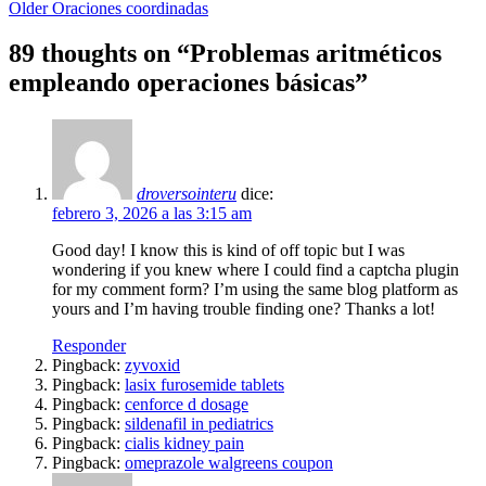
Older
Oraciones coordinadas
89 thoughts on “
Problemas aritméticos
empleando operaciones básicas
”
droversointeru
dice:
febrero 3, 2026 a las 3:15 am
Good day! I know this is kind of off topic but I was
wondering if you knew where I could find a captcha plugin
for my comment form? I’m using the same blog platform as
yours and I’m having trouble finding one? Thanks a lot!
Responder
Pingback:
zyvoxid
Pingback:
lasix furosemide tablets
Pingback:
cenforce d dosage
Pingback:
sildenafil in pediatrics
Pingback:
cialis kidney pain
Pingback:
omeprazole walgreens coupon