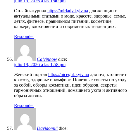
julio 19, 2026 a las 1:40 pm
Онлайн-журнал
https://mirlady.kyiv.ua
для женщин с
актуальными статьями о моде, красоте, здоровье, семье,
детях, фитнесе, правильном питании, косметике,
карьере, вдохновении и современных тенденциях.
Responder
Calvinhow
dice:
julio 19, 2026 a las 1:58 pm
Женский портал
https://nicegirl.kyiv.ua
для тех, кто ценит
красоту, здоровье и комфорт. Полезные советы по уходу
за собой, обзоры косметики, идеи образов, секреты
гармоничных отношений, домашнего уюта и активного
образа жизни.
Responder
Davidomili
dice: