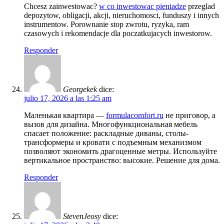
Chcesz zainwestowac?
w co inwestowac pieniadze
przeglad
depozytow, obligacji, akcji, nieruchomosci, funduszy i innych
instrumentow. Porownanie stop zwrotu, ryzyka, ram
czasowych i rekomendacje dla poczatkujacych inwestorow.
Responder
Georgekek
dice:
julio 17, 2026 a las 1:25 am
Маленькая квартира —
formulacomfort.ru
не приговор, а
вызов для дизайна. Многофункциональная мебель
спасает положение: раскладные диваны, столы-
трансформеры и кровати с подъемным механизмом
позволяют экономить драгоценные метры. Используйте
вертикальное пространство: высокие. Решение для дома.
Responder
StevenJeosy
dice: