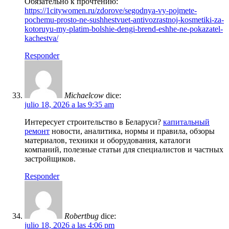
Обязательно к прочтению:
https://1citywomen.ru/zdorove/segodnya-vy-pojmete-
pochemu-prosto-ne-sushhestvuet-antivozrastnoj-kosmetiki-za-
kotoruyu-my-platim-bolshie-dengi-brend-eshhe-ne-pokazatel-
kachestva/
Responder
Michaelcow
dice:
julio 18, 2026 a las 9:35 am
Интересует строительство в Беларуси?
капитальный
ремонт
новости, аналитика, нормы и правила, обзоры
материалов, техники и оборудования, каталоги
компаний, полезные статьи для специалистов и частных
застройщиков.
Responder
Robertbug
dice:
julio 18, 2026 a las 4:06 pm