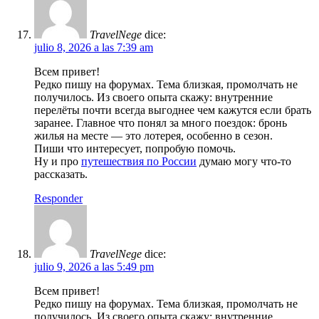
TravelNege
dice:
julio 8, 2026 a las 7:39 am
Всем привет!
Редко пишу на форумах. Тема близкая, промолчать не
получилось. Из своего опыта скажу: внутренние
перелёты почти всегда выгоднее чем кажутся если брать
заранее. Главное что понял за много поездок: бронь
жилья на месте — это лотерея, особенно в сезон.
Пиши что интересует, попробую помочь.
Ну и про
путешествия по России
думаю могу что-то
рассказать.
Responder
TravelNege
dice:
julio 9, 2026 a las 5:49 pm
Всем привет!
Редко пишу на форумах. Тема близкая, промолчать не
получилось. Из своего опыта скажу: внутренние