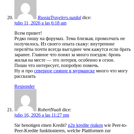
RussiaTravelers.suzdal
dice:
julio 11, 2026 a las 6:18 am
Всем привет!
Редко пишу на форумах. Тема близкая, промолчать не
получилось. Из своего опыта скажу: внутренние
перелёты почти всегда выгоднее чем кажутся если брать
заранее. Главное что понял за много поездок: бронь
жилья на месте — это лотерея, особенно в сезон.
Пиши что интересует, попробую помочь.
Ну и про
северное сияние в мурманске
много что могу
рассказать
Responder
RobertNuali
dice:
julio 16, 2026 a las 11:27 pm
Sie benotigen einen Kredit?
p2p kredite risiken
wie Peer-to-
Peer-Kredite funktionieren, welche Plattformen zur