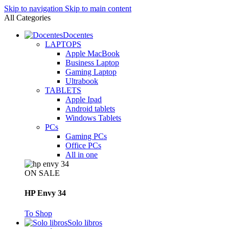
Skip to navigation
Skip to main content
All Categories
Docentes
LAPTOPS
Apple MacBook
Business Laptop
Gaming Laptop
Ultrabook
TABLETS
Apple Ipad
Android tablets
Windows Tablets
PCs
Gaming PCs
Office PCs
All in one
ON SALE
HP Envy 34
To Shop
Solo libros