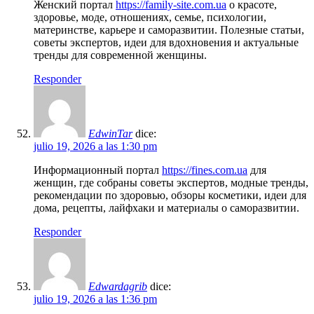
Женский портал
https://family-site.com.ua
о красоте,
здоровье, моде, отношениях, семье, психологии,
материнстве, карьере и саморазвитии. Полезные статьи,
советы экспертов, идеи для вдохновения и актуальные
тренды для современной женщины.
Responder
EdwinTar
dice:
julio 19, 2026 a las 1:30 pm
Информационный портал
https://fines.com.ua
для
женщин, где собраны советы экспертов, модные тренды,
рекомендации по здоровью, обзоры косметики, идеи для
дома, рецепты, лайфхаки и материалы о саморазвитии.
Responder
Edwardagrib
dice:
julio 19, 2026 a las 1:36 pm