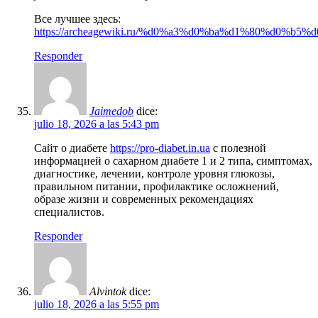
Все лучшее здесь:
https://archeagewiki.ru/%d0%a3%d0%ba%d1%80%
Responder
Jaimedob
dice:
julio 18, 2026 a las 5:43 pm
Сайт о диабете
https://pro-diabet.in.ua
с полезной
информацией о сахарном диабете 1 и 2 типа, симптомах,
диагностике, лечении, контроле уровня глюкозы,
правильном питании, профилактике осложнений,
образе жизни и современных рекомендациях
специалистов.
Responder
Alvintok
dice:
julio 18, 2026 a las 5:55 pm