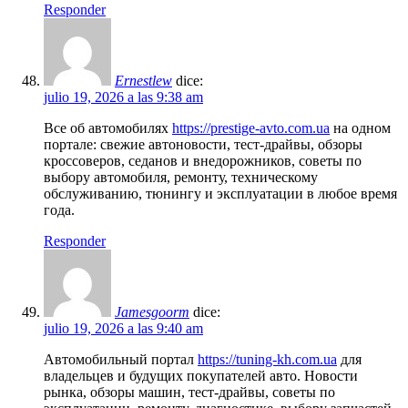
Responder
Ernestlew
dice:
julio 19, 2026 a las 9:38 am
Все об автомобилях
https://prestige-avto.com.ua
на одном
портале: свежие автоновости, тест-драйвы, обзоры
кроссоверов, седанов и внедорожников, советы по
выбору автомобиля, ремонту, техническому
обслуживанию, тюнингу и эксплуатации в любое время
года.
Responder
Jamesgoorm
dice:
julio 19, 2026 a las 9:40 am
Автомобильный портал
https://tuning-kh.com.ua
для
владельцев и будущих покупателей авто. Новости
рынка, обзоры машин, тест-драйвы, советы по