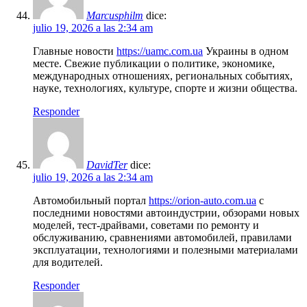
Marcusphilm
dice:
julio 19, 2026 a las 2:34 am
Главные новости
https://uamc.com.ua
Украины в одном
месте. Свежие публикации о политике, экономике,
международных отношениях, региональных событиях,
науке, технологиях, культуре, спорте и жизни общества.
Responder
DavidTer
dice:
julio 19, 2026 a las 2:34 am
Автомобильный портал
https://orion-auto.com.ua
с
последними новостями автоиндустрии, обзорами новых
моделей, тест-драйвами, советами по ремонту и
обслуживанию, сравнениями автомобилей, правилами
эксплуатации, технологиями и полезными материалами
для водителей.
Responder