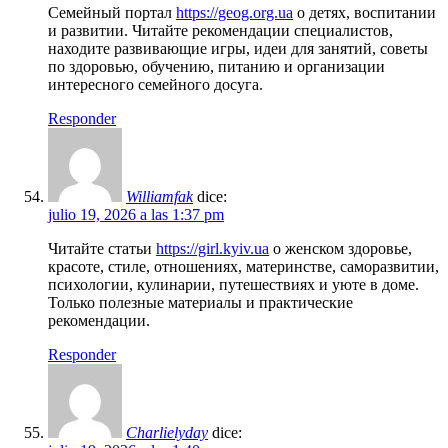
Семейный портал
https://geog.org.ua
о детях, воспитании
и развитии. Читайте рекомендации специалистов,
находите развивающие игры, идеи для занятий, советы
по здоровью, обучению, питанию и организации
интересного семейного досуга.
Responder
Williamfak
dice:
julio 19, 2026 a las 1:37 pm
Читайте статьи
https://girl.kyiv.ua
о женском здоровье,
красоте, стиле, отношениях, материнстве, саморазвитии,
психологии, кулинарии, путешествиях и уюте в доме.
Только полезные материалы и практические
рекомендации.
Responder
Charlielyday
dice: