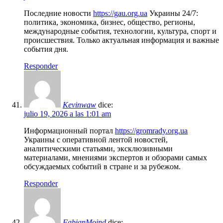
Последние новости
https://gau.org.ua
Украины 24/7:
политика, экономика, бизнес, общество, регионы,
международные события, технологии, культура, спорт и
происшествия. Только актуальная информация и важные
события дня.
Responder
Kevinwaw
dice:
julio 19, 2026 a las 1:01 am
Информационный портал
https://gromrady.org.ua
Украины с оперативной лентой новостей,
аналитическими статьями, эксклюзивными
материалами, мнениями экспертов и обзорами самых
обсуждаемых событий в стране и за рубежом.
Responder
FabianMoind
dice: