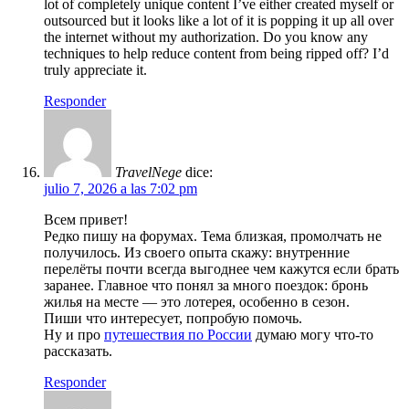
lot of completely unique content I’ve either created myself or
outsourced but it looks like a lot of it is popping it up all over
the internet without my authorization. Do you know any
techniques to help reduce content from being ripped off? I’d
truly appreciate it.
Responder
TravelNege
dice:
julio 7, 2026 a las 7:02 pm
Всем привет!
Редко пишу на форумах. Тема близкая, промолчать не
получилось. Из своего опыта скажу: внутренние
перелёты почти всегда выгоднее чем кажутся если брать
заранее. Главное что понял за много поездок: бронь
жилья на месте — это лотерея, особенно в сезон.
Пиши что интересует, попробую помочь.
Ну и про
путешествия по России
думаю могу что-то
рассказать.
Responder