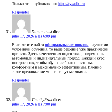
Только что опубликовано:
https://rysadba.ru
Responder
Damonunast
dice:
julio 17, 2026 a las 6:09 pm
Если хотите найти
официальные автошколы
с лучшими
условиями обучения, то ваше решение уже практически
принято. Здесь качественная подготовка, современные
автомобили и индивидуальный подход. Каждый курс
построен так, чтобы обучение было понятным,
комфортным и максимально эффективным. Именно
такое предложение многие ищут месяцами.
Responder
TimothyPralt
dice:
julio 17, 2026 a las 7:00 pm