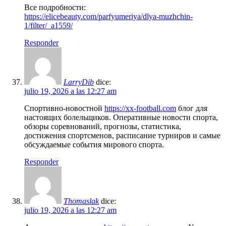
Все подробности:
https://elicebeauty.com/parfyumeriya/dlya-muzhchin-
1/filter/_a1559/
Responder
LarryDib
dice:
julio 19, 2026 a las 12:27 am
Спортивно-новостной
https://xx-football.com
блог для
настоящих болельщиков. Оперативные новости спорта,
обзоры соревнований, прогнозы, статистика,
достижения спортсменов, расписание турниров и самые
обсуждаемые события мирового спорта.
Responder
Thomaslak
dice:
julio 19, 2026 a las 12:27 am