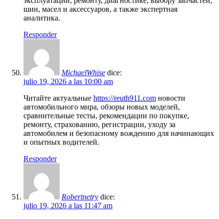
эксплуатации, ремонту, диагностике, выбору запчастей,
шин, масел и аксессуаров, а также экспертная
аналитика.
Responder
MichaelWhise
dice:
julio 19, 2026 a las 10:00 am
Читайте актуальные
https://reuth911.com
новости
автомобильного мира, обзоры новых моделей,
сравнительные тесты, рекомендации по покупке,
ремонту, страхованию, регистрации, уходу за
автомобилем и безопасному вождению для начинающих
и опытных водителей.
Responder
Robertnetry
dice:
julio 19, 2026 a las 11:47 am