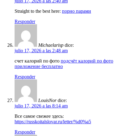
julio 17, 2026 a las 2:40 am
Straight to the best here:
порно парами
Responder
Michaelarisp
dice:
julio 17, 2026 a las 2:48 am
счет калорий по фото
подсчёт калорий по фото
приложение бесплатно
Responder
LouisNor
dice:
julio 17, 2026 a las 8:14 am
Все самое свежее здесь:
https://russkoitalslovar.ru/letter/%d0%a5
Responder