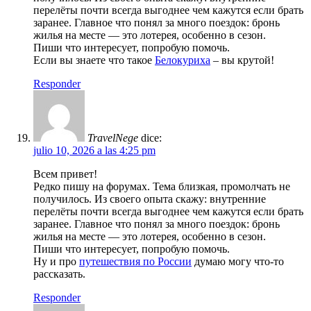
перелёты почти всегда выгоднее чем кажутся если брать
заранее. Главное что понял за много поездок: бронь
жилья на месте — это лотерея, особенно в сезон.
Пиши что интересует, попробую помочь.
Если вы знаете что такое
Белокуриха
– вы крутой!
Responder
TravelNege
dice:
julio 10, 2026 a las 4:25 pm
Всем привет!
Редко пишу на форумах. Тема близкая, промолчать не
получилось. Из своего опыта скажу: внутренние
перелёты почти всегда выгоднее чем кажутся если брать
заранее. Главное что понял за много поездок: бронь
жилья на месте — это лотерея, особенно в сезон.
Пиши что интересует, попробую помочь.
Ну и про
путешествия по России
думаю могу что-то
рассказать.
Responder