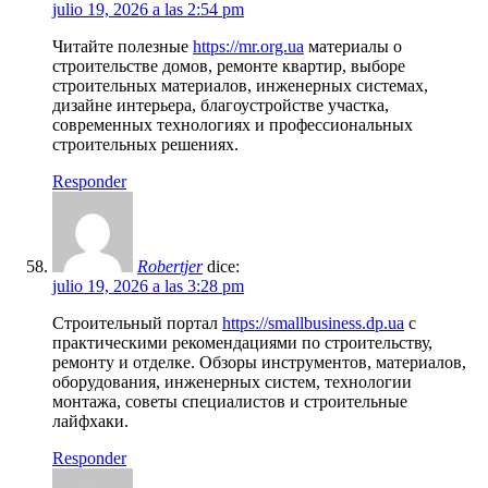
julio 19, 2026 a las 2:54 pm
Читайте полезные
https://mr.org.ua
материалы о
строительстве домов, ремонте квартир, выборе
строительных материалов, инженерных системах,
дизайне интерьера, благоустройстве участка,
современных технологиях и профессиональных
строительных решениях.
Responder
Robertjer
dice:
julio 19, 2026 a las 3:28 pm
Строительный портал
https://smallbusiness.dp.ua
с
практическими рекомендациями по строительству,
ремонту и отделке. Обзоры инструментов, материалов,
оборудования, инженерных систем, технологии
монтажа, советы специалистов и строительные
лайфхаки.
Responder