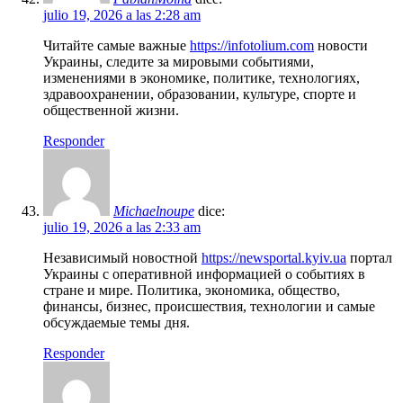
julio 19, 2026 a las 2:28 am
Читайте самые важные
https://infotolium.com
новости
Украины, следите за мировыми событиями,
изменениями в экономике, политике, технологиях,
здравоохранении, образовании, культуре, спорте и
общественной жизни.
Responder
Michaelnoupe
dice:
julio 19, 2026 a las 2:33 am
Независимый новостной
https://newsportal.kyiv.ua
портал
Украины с оперативной информацией о событиях в
стране и мире. Политика, экономика, общество,
финансы, бизнес, происшествия, технологии и самые
обсуждаемые темы дня.
Responder