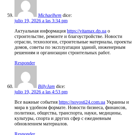
Michaelhem
dice:
julio 19, 2026 a las 3:34 pm
Актуальная информация
https://vitamax.dp.ua
о
строительстве, ремонте и благоустройстве. Новости
отрасли, технологии, строительные материалы, проекты
домов, советы по эксплуатации зданий, инженерным
решениям и организации строительных работ.
Responder
BillyJam
dice:
julio 19, 2026 a las 4:53 pm
Все важные события
https://novosti24.com.ua
Украины и
мира в удобном формате. Новости бизнеса, финансов,
политики, общества, транспорта, науки, медицины,
культуры, спорта и других сфер с ежедневным
обновлением материалов.
Responder