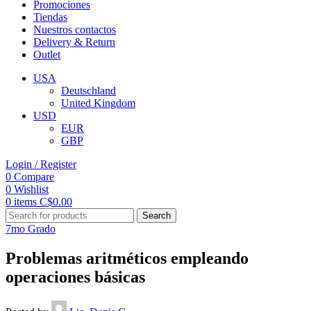
Promociones
Tiendas
Nuestros contactos
Delivery & Return
Outlet
USA
Deutschland
United Kingdom
USD
EUR
GBP
Login / Register
0
Compare
0
Wishlist
0
items
C$
0.00
Search
7mo Grado
Problemas aritméticos empleando
operaciones básicas