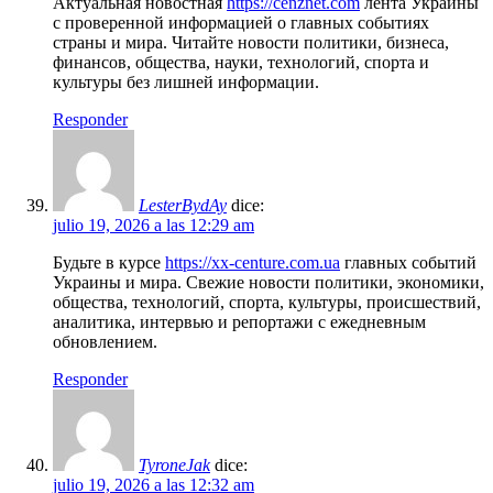
Актуальная новостная
https://cenznet.com
лента Украины
с проверенной информацией о главных событиях
страны и мира. Читайте новости политики, бизнеса,
финансов, общества, науки, технологий, спорта и
культуры без лишней информации.
Responder
LesterBydAy
dice:
julio 19, 2026 a las 12:29 am
Будьте в курсе
https://xx-centure.com.ua
главных событий
Украины и мира. Свежие новости политики, экономики,
общества, технологий, спорта, культуры, происшествий,
аналитика, интервью и репортажи с ежедневным
обновлением.
Responder
TyroneJak
dice:
julio 19, 2026 a las 12:32 am