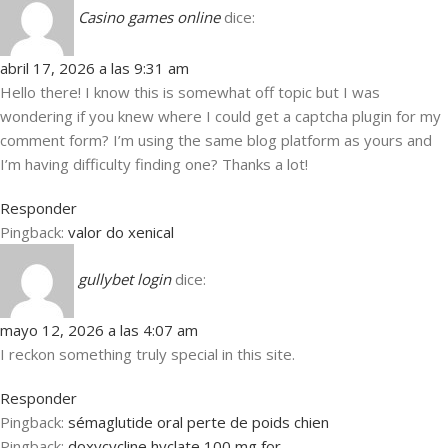
Casino games online
dice:
abril 17, 2026 a las 9:31 am
Hello there! I know this is somewhat off topic but I was
wondering if you knew where I could get a captcha plugin for my
comment form? I’m using the same blog platform as yours and
I’m having difficulty finding one? Thanks a lot!
Responder
Pingback:
valor do xenical
gullybet login
dice:
mayo 12, 2026 a las 4:07 am
I reckon something truly special in this site.
Responder
Pingback:
sémaglutide oral perte de poids chien
Pingback:
doxycycline hyclate 100 mg for