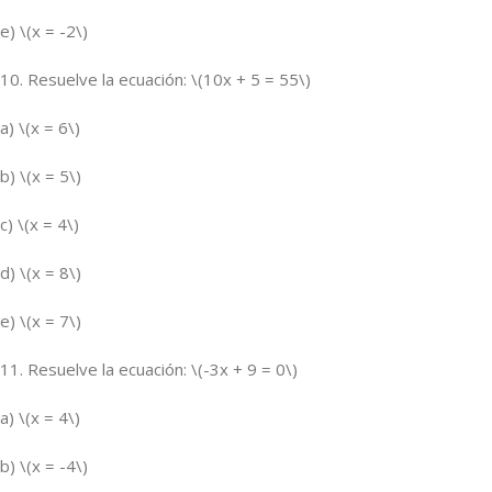
e) \(x = -2\)
10. Resuelve la ecuación: \(10x + 5 = 55\)
a) \(x = 6\)
b) \(x = 5\)
c) \(x = 4\)
d) \(x = 8\)
e) \(x = 7\)
11. Resuelve la ecuación: \(-3x + 9 = 0\)
a) \(x = 4\)
b) \(x = -4\)