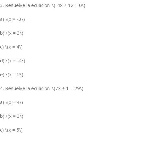
3. Resuelve la ecuación: \(-4x + 12 = 0\)
a) \(x = -3\)
b) \(x = 3\)
c) \(x = 4\)
d) \(x = -4\)
e) \(x = 2\)
4. Resuelve la ecuación: \(7x + 1 = 29\)
a) \(x = 4\)
b) \(x = 3\)
c) \(x = 5\)