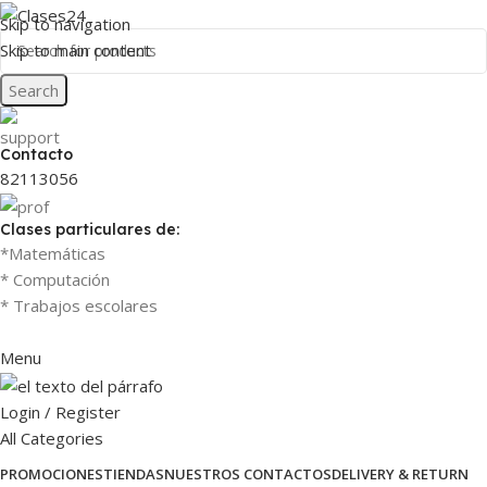
Skip to navigation
Skip to main content
Search
Contacto
82113056
Clases particulares de:
*Matemáticas
* Computación
* Trabajos escolares
Menu
Login / Register
All Categories
PROMOCIONES
TIENDAS
NUESTROS CONTACTOS
DELIVERY & RETURN