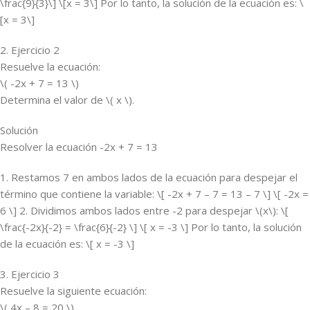
\frac{9}{3}\] \[x = 3\] Por lo tanto, la solución de la ecuación es: \
[x = 3\]
2. Ejercicio 2
Resuelve la ecuación:
\( -2x + 7 = 13 \)
Determina el valor de \( x \).
Solución
Resolver la ecuación -2x + 7 = 13
1. Restamos 7 en ambos lados de la ecuación para despejar el
término que contiene la variable: \[ -2x + 7 – 7 = 13 – 7 \] \[ -2x =
6 \] 2. Dividimos ambos lados entre -2 para despejar \(x\): \[
\frac{-2x}{-2} = \frac{6}{-2} \] \[ x = -3 \] Por lo tanto, la solución
de la ecuación es: \[ x = -3 \]
3. Ejercicio 3
Resuelve la siguiente ecuación:
\( 4x – 8 = 20 \)