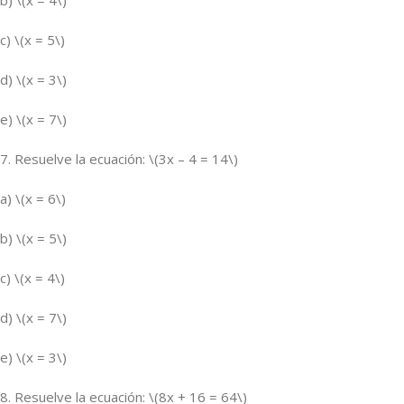
c) \(x = 5\)
d) \(x = 3\)
e) \(x = 7\)
7. Resuelve la ecuación: \(3x – 4 = 14\)
a) \(x = 6\)
b) \(x = 5\)
c) \(x = 4\)
d) \(x = 7\)
e) \(x = 3\)
8. Resuelve la ecuación: \(8x + 16 = 64\)