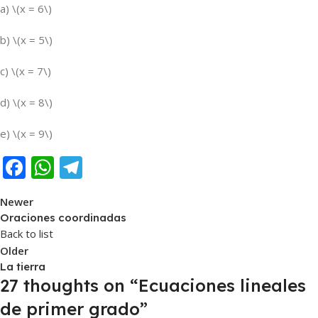
a) \(x = 6\)
b) \(x = 5\)
c) \(x = 7\)
d) \(x = 8\)
e) \(x = 9\)
Facebook
WhatsApp
Telegram
Newer
Oraciones coordinadas
Back to list
Older
La tierra
27 thoughts on “
Ecuaciones lineales
de primer grado
”