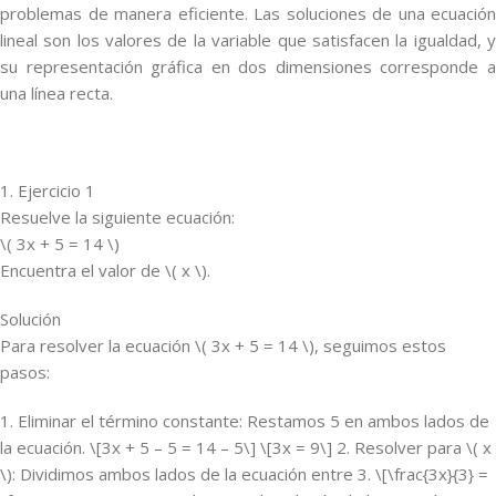
problemas de manera eficiente. Las soluciones de una ecuación
lineal son los valores de la variable que satisfacen la igualdad, y
su representación gráfica en dos dimensiones corresponde a
una línea recta.
1. Ejercicio 1
Resuelve la siguiente ecuación:
\( 3x + 5 = 14 \)
Encuentra el valor de \( x \).
Solución
Para resolver la ecuación \( 3x + 5 = 14 \), seguimos estos
pasos:
1. Eliminar el término constante: Restamos 5 en ambos lados de
la ecuación. \[3x + 5 – 5 = 14 – 5\] \[3x = 9\] 2. Resolver para \( x
\): Dividimos ambos lados de la ecuación entre 3. \[\frac{3x}{3} =