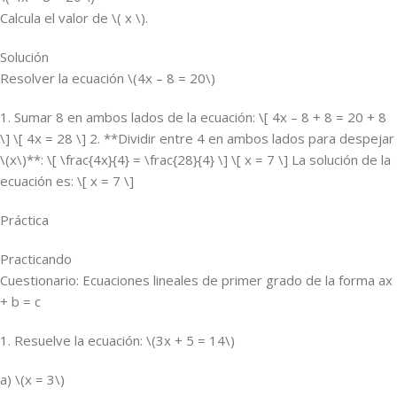
Calcula el valor de \( x \).
Solución
Resolver la ecuación \(4x – 8 = 20\)
1. Sumar 8 en ambos lados de la ecuación: \[ 4x – 8 + 8 = 20 + 8
\] \[ 4x = 28 \] 2. **Dividir entre 4 en ambos lados para despejar
\(x\)**: \[ \frac{4x}{4} = \frac{28}{4} \] \[ x = 7 \] La solución de la
ecuación es: \[ x = 7 \]
Práctica
Practicando
Cuestionario: Ecuaciones lineales de primer grado de la forma ax
+ b = c
1. Resuelve la ecuación: \(3x + 5 = 14\)
a) \(x = 3\)