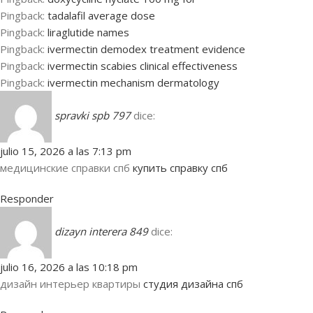
Pingback:
tadalafil average dose
Pingback:
liraglutide names
Pingback:
ivermectin demodex treatment evidence
Pingback:
ivermectin scabies clinical effectiveness
Pingback:
ivermectin mechanism dermatology
spravki spb 797
dice:
julio 15, 2026 a las 7:13 pm
медицинские справки спб
купить справку спб
Responder
dizayn interera 849
dice:
julio 16, 2026 a las 10:18 pm
дизайн интерьер квартиры
студия дизайна спб