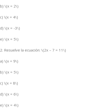
b) \(x = 2\)
c) \(x = 4\)
d) \(x = -3\)
e) \(x = 5\)
2. Resuelve la ecuación: \(2x – 7 = 11\)
a) \(x = 9\)
b) \(x = 5\)
c) \(x = 8\)
d) \(x = 6\)
e) \(x = 4\)