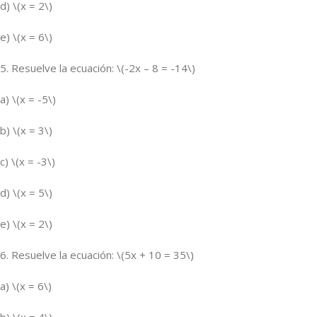
d) \(x = 2\)
e) \(x = 6\)
5. Resuelve la ecuación: \(-2x – 8 = -14\)
a) \(x = -5\)
b) \(x = 3\)
c) \(x = -3\)
d) \(x = 5\)
e) \(x = 2\)
6. Resuelve la ecuación: \(5x + 10 = 35\)
a) \(x = 6\)
b) \(x = 4\)