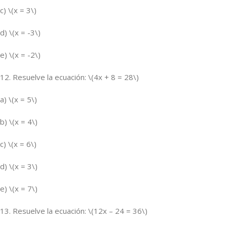
c) \(x = 3\)
d) \(x = -3\)
e) \(x = -2\)
12. Resuelve la ecuación: \(4x + 8 = 28\)
a) \(x = 5\)
b) \(x = 4\)
c) \(x = 6\)
d) \(x = 3\)
e) \(x = 7\)
13. Resuelve la ecuación: \(12x – 24 = 36\)