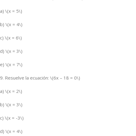
a) \(x = 5\)
b) \(x = 4\)
c) \(x = 6\)
d) \(x = 3\)
e) \(x = 7\)
9. Resuelve la ecuación: \(6x – 18 = 0\)
a) \(x = 2\)
b) \(x = 3\)
c) \(x = -3\)
d) \(x = 4\)