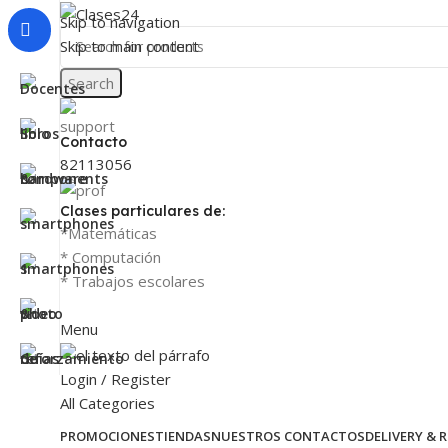
Skip to navigation
Skip to main content
Search
Contacto
82113056
Clases particulares de:
*Matemáticas
* Computación
* Trabajos escolares
Menu
Login / Register
All Categories
PROMOCIONES
TIENDAS
NUESTROS CONTACTOS
DELIVERY & 