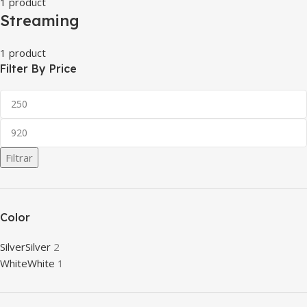
1 product
Streaming
1 product
Filter By Price
Filtrar
Color
Silver
Silver
2
White
White
1