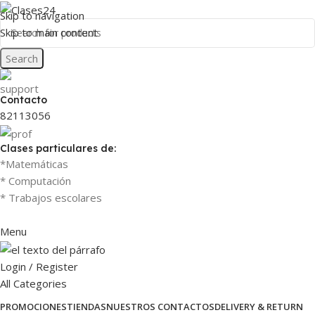
Skip to navigation
Skip to main content
Search
Contacto
82113056
Clases particulares de:
*Matemáticas
* Computación
* Trabajos escolares
Menu
Login / Register
All Categories
PROMOCIONES
TIENDAS
NUESTROS CONTACTOS
DELIVERY & RETURN