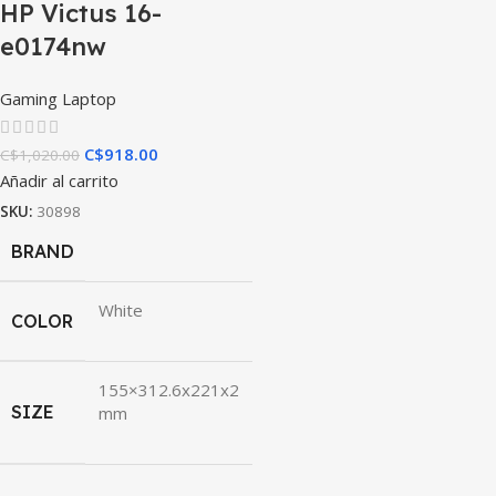
HP Victus 16-
e0174nw
Gaming Laptop
C$
918.00
C$
1,020.00
Añadir al carrito
SKU:
30898
BRAND
White
COLOR
155×312.6x221x2
SIZE
mm