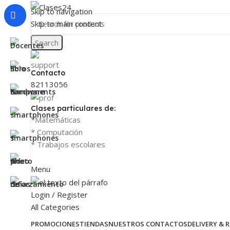
Skip to navigation
Skip to main content
Search
Contacto
82113056
Clases particulares de:
*Matemáticas
* Computación
* Trabajos escolares
Menu
Login / Register
All Categories
PROMOCIONES
TIENDAS
NUESTROS CONTACTOS
DELIVERY & 