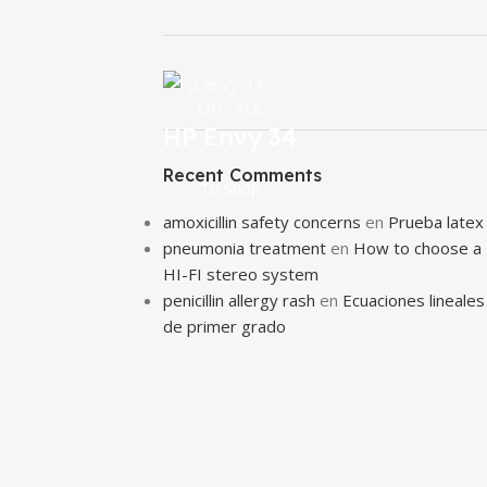
ON SALE
HP Envy 34
Recent Comments
To Shop
amoxicillin safety concerns
en
Prueba latex
pneumonia treatment
en
How to choose a
HI-FI stereo system
penicillin allergy rash
en
Ecuaciones lineales
de primer grado