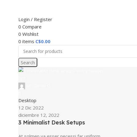
Login / Register
0
Compare
0
Wishlist
0
items
C$
0.00
Search
Lic. Denis G
6
Desktop
12 Dic 2022
diciembre 12, 2022
3 Minimalist Desk Setups
At solmen va esser necessi far uniform